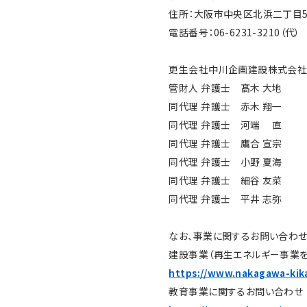
住所：大阪市中央区北浜二丁目5番
電話番号：06-6231-3210（代）
更生会社中川企画建設株式会
管財人 弁護士 髙木 大地
同代理 弁護士 赤木 翔一
同代理 弁護士 河端 直
同代理 弁護士 鷹合 宣宗
同代理 弁護士 小野 夏海
同代理 弁護士 細谷 友菜
同代理 弁護士 平井 志弥
なお、事業に関するお問い合わせ
建設事業（再生エネルギー事業を
https://www.nakagawa-kika
教育事業に関するお問い合わせ