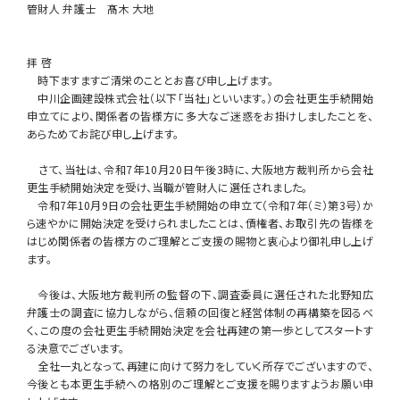
管財人 弁護士 髙木 大地
拝 啓
時下ますますご清栄のこととお喜び申し上げます。
中川企画建設株式会社（以下「当社」といいます。）の会社更生手続開始
申立てにより、関係者の皆様方に多大なご迷惑をお掛けしましたことを、
あらためてお詫び申し上げます。
さて、当社は、令和7年10月20日午後3時に、大阪地方裁判所から会社
更生手続開始決定を受け、当職が管財人に選任されました。
令和7年10月9日の会社更生手続開始の申立て（令和7年（ミ）第3号）か
ら速やかに開始決定を受けられましたことは、債権者、お取引先の皆様を
はじめ関係者の皆様方のご理解とご支援の賜物と衷心より御礼申し上げ
ます。
今後は、大阪地方裁判所の監督の下、調査委員に選任された北野知広
弁護士の調査に協力しながら、信頼の回復と経営体制の再構築を図るべ
く、この度の会社更生手続開始決定を会社再建の第一歩としてスタートす
る決意でございます。
全社一丸となって、再建に向けて努力をしていく所存でございますので、
今後とも本更生手続への格別のご理解とご支援を賜りますようお願い申